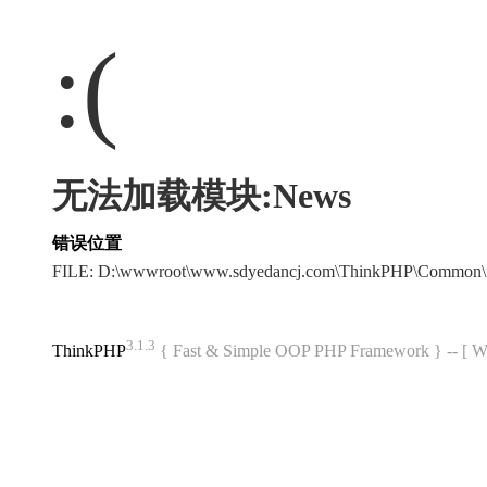
:(
无法加载模块:News
错误位置
FILE: D:\wwwroot\www.sdyedancj.com\ThinkPHP\Common\
3.1.3
ThinkPHP
{ Fast & Simple OOP PHP Framework } -- 